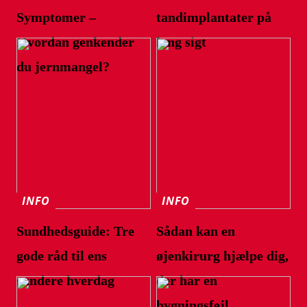
Symptomer –
tandimplantater på
Hvordan genkender
lang sigt
du jernmangel?
INFO
INFO
Sundhedsguide: Tre
Sådan kan en
gode råd til ens
øjenkirurg hjælpe dig,
sundere hverdag
der har en
bygningsfejl