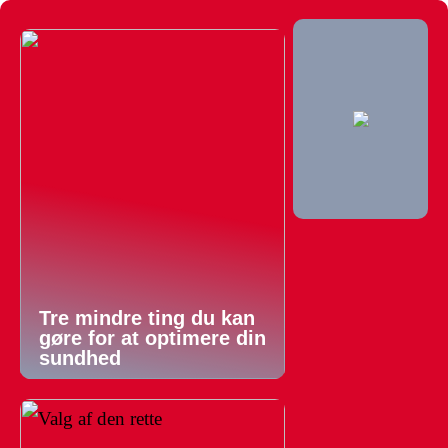
Tre mindre ting du kan
gøre for at optimere din
sundhed