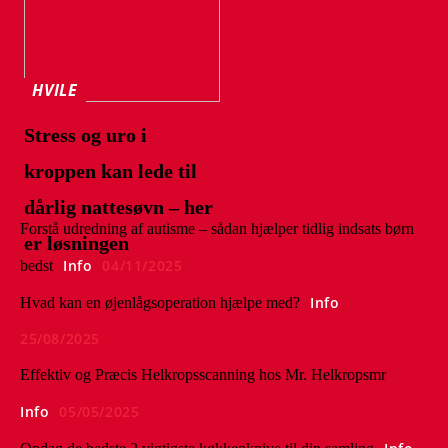
HVILE
Stress og uro i
kroppen kan lede til
dårlig nattesøvn – her
Forstå udredning af autisme – sådan hjælper tidlig indsats børn
er løsningen
Info
04/11/2025
bedst
Info
Hvad kan en øjenlågsoperation hjælpe med?
25/08/2025
Effektiv og Præcis Helkropsscanning hos Mr. Helkropsmr
Info
05/05/2025