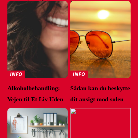
mennesker dårligt syn
Liv
INFO
INFO
Alkoholbehandling:
Sådan kan du beskytte
Vejen til Et Liv Uden
dit ansigt mod solen
Afhængighed