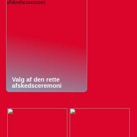
Valg af den rette
afskedsceremoni