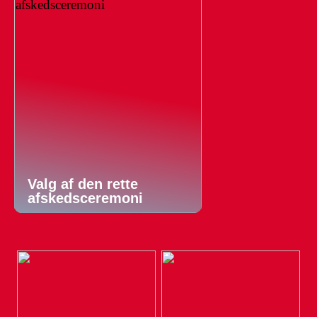
Valg af den rette
afskedsceremoni