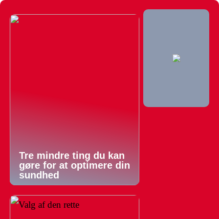
Tre mindre ting du kan
gøre for at optimere din
sundhed