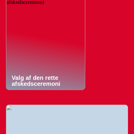
Valg af den rette
afskedsceremoni