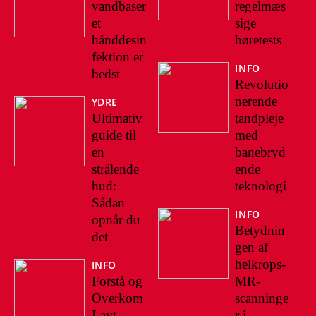
vandbaser
regelmæs
et
sige
hånddesin
høretests
fektion er
INFO
bedst
Revolutio
nerende
YDRE
Ultimativ
tandpleje
guide til
med
en
banebryd
strålende
ende
hud:
teknologi
Sådan
INFO
opnår du
Betydnin
det
gen af
helkrops-
INFO
Forstå og
MR-
Overkom
scanninge
Lavt
r i