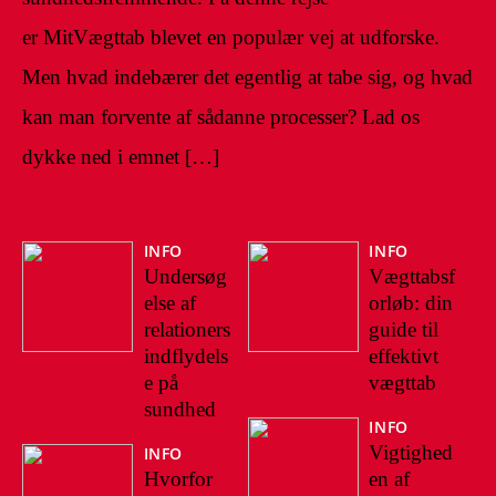
er MitVægttab blevet en populær vej at udforske.
Men hvad indebærer det egentlig at tabe sig, og hvad
kan man forvente af sådanne processer? Lad os
dykke ned i emnet […]
INFO
INFO
Undersøg
Vægttabsf
else af
orløb: din
relationers
guide til
indflydels
effektivt
e på
vægttab
sundhed
INFO
Vigtighed
INFO
Hvorfor
en af