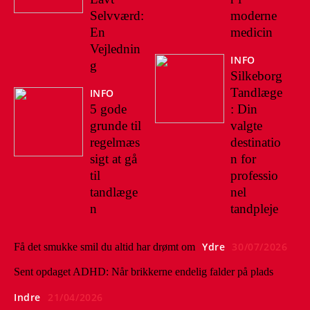
Selvværd:
moderne
En
medicin
Vejlednin
INFO
g
Silkeborg
Tandlæge
INFO
5 gode
: Din
grunde til
valgte
regelmæs
destinatio
sigt at gå
n for
til
professio
tandlæge
nel
n
tandpleje
Ydre
30/07/2026
Få det smukke smil du altid har drømt om
Sent opdaget ADHD: Når brikkerne endelig falder på plads
Indre
21/04/2026