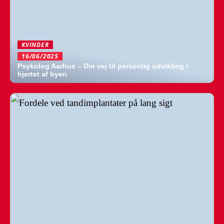
KVINDER
16/06/2025
Psykolog Aarhus – Din vej til personlig udvikling i
hjertet af byen