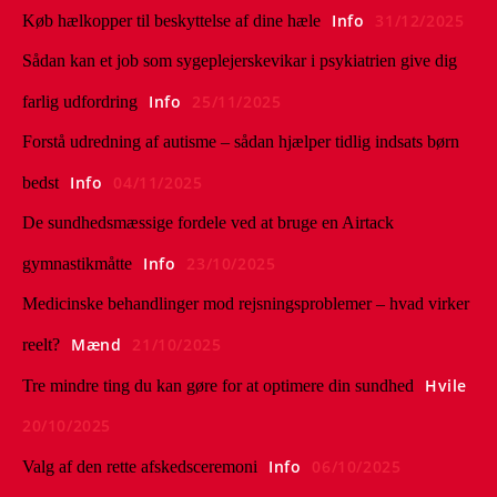
Info
31/12/2025
Køb hælkopper til beskyttelse af dine hæle
Sådan kan et job som sygeplejerskevikar i psykiatrien give dig
Info
25/11/2025
farlig udfordring
Forstå udredning af autisme – sådan hjælper tidlig indsats børn
Info
04/11/2025
bedst
De sundhedsmæssige fordele ved at bruge en Airtack
Info
23/10/2025
gymnastikmåtte
Medicinske behandlinger mod rejsningsproblemer – hvad virker
Mænd
21/10/2025
reelt?
Hvile
Tre mindre ting du kan gøre for at optimere din sundhed
20/10/2025
Info
06/10/2025
Valg af den rette afskedsceremoni