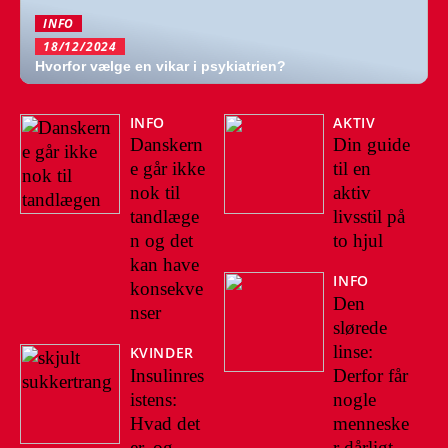
INFO
18/12/2024
Hvorfor vælge en vikar i psykiatrien?
INFO
AKTIV
Danskern
Din guide
e går ikke
til en
nok til
aktiv
tandlæge
livsstil på
n og det
to hjul
kan have
INFO
konsekve
Den
nser
slørede
linse:
KVINDER
Insulinres
Derfor får
istens:
nogle
Hvad det
menneske
er, og
r dårligt