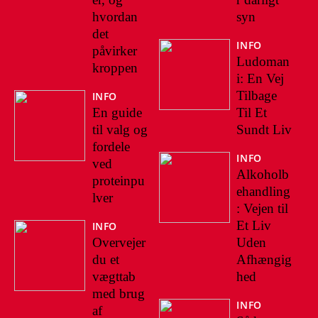
hvordan
syn
det
INFO
påvirker
Ludoman
kroppen
i: En Vej
Tilbage
INFO
En guide
Til Et
til valg og
Sundt Liv
fordele
INFO
ved
Alkoholb
proteinpu
ehandling
lver
: Vejen til
Et Liv
INFO
Overvejer
Uden
du et
Afhængig
vægttab
hed
med brug
INFO
af