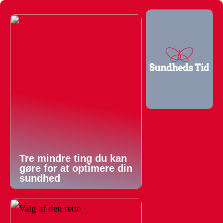
Tre mindre ting du kan
gøre for at optimere din
sundhed