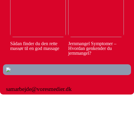
Sådan finder du den rette
Jernmangel Symptomer –
massør til en god massage
Hvordan genkender du
jernmangel?
samarbejde@voresmedier.dk