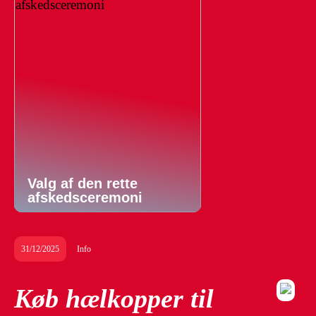
Valg af den rette
afskedsceremoni
31/12/2025
Info
Køb hælkopper til