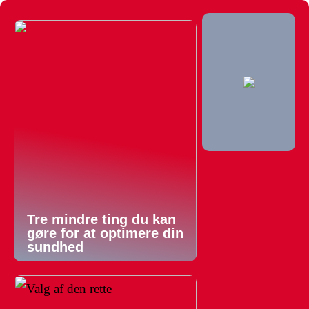
Tre mindre ting du kan
gøre for at optimere din
sundhed