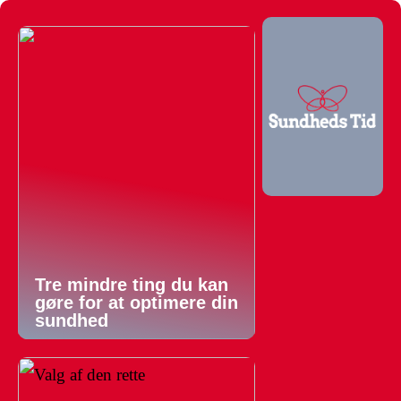
Tre mindre ting du kan
gøre for at optimere din
sundhed