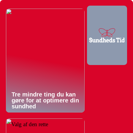
Tre mindre ting du kan
gøre for at optimere din
sundhed