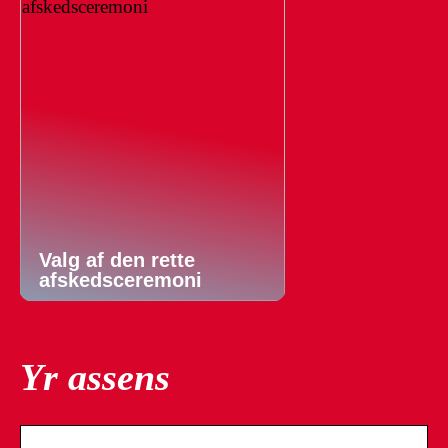
Valg af den rette
afskedsceremoni
Yr assens