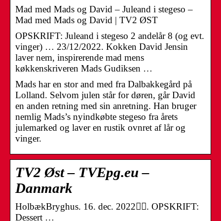
Mad med Mads og David – Juleand i stegeso –
Mad med Mads og David | TV2 ØST
OPSKRIFT: Juleand i stegeso 2 andelår 8 (og evt.
vinger) … 23/12/2022. Kokken David Jensin
laver nem, inspirerende mad mens
køkkenskriveren Mads Gudiksen …
Mads har en stor and med fra Dalbakkegård på
Lolland. Selvom julen står for døren, går David
en anden retning med sin anretning. Han bruger
nemlig Mads’s nyindkøbte stegeso fra årets
julemarked og laver en rustik ovnret af lår og
vinger.
TV2 Øst – TVEpg.eu –
Danmark
HolbækBryghus. 16. dec. 2022󰞋󰟠. OPSKRIFT:
Dessert …