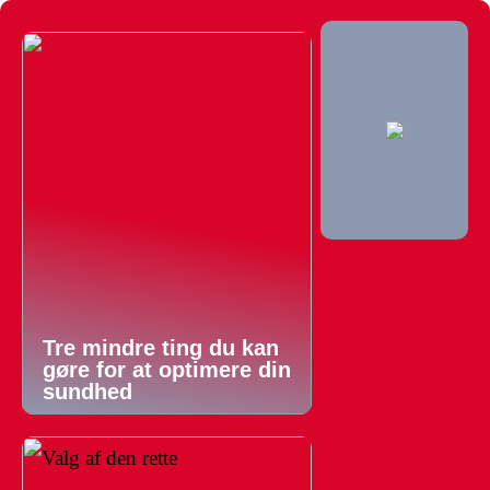
Tre mindre ting du kan
gøre for at optimere din
sundhed