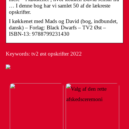
… I denne bog har vi samlet 50 af de lækreste
opskrifter.
I køkkenet med Mads og David (bog, indbundet,
dansk) – Forlag: Black Dwarfs – TV2 Øst –
ISBN-13: 9788799231430
Keywords: tv2 øst opskrifter 2022