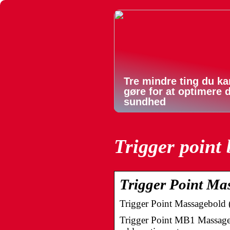
Tre mindre ting du ka
gøre for at optimere 
sundhed
Trigger point 
Trigger Point Mas
Trigger Point Massagebold 
Trigger Point MB1 Massage bo