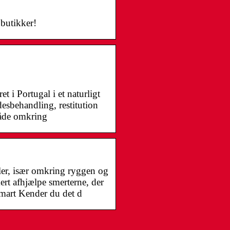
butikker!
t i Portugal i et naturligt
esbehandling, restitution
både omkring
er, især omkring ryggen og
rt afhjælpe smerterne, der
smart Kender du det d