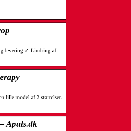
rop
ig levering ✓ Lindring af
herapy
lille model af 2 størrelser.
– Apuls.dk