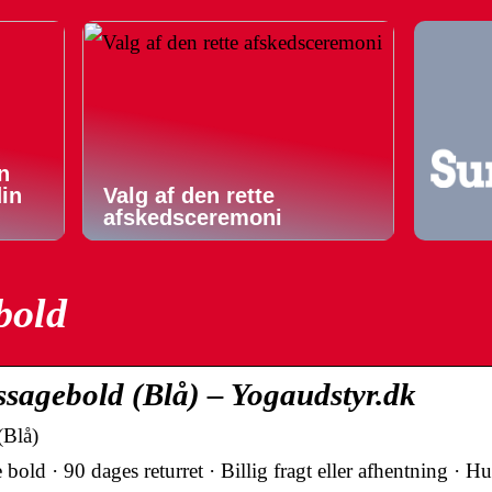
n
din
Valg af den rette
afskedsceremoni
bold
sagebold (Blå) – Yogaudstyr.dk
(Blå)
ld · 90 dages returret · Billig fragt eller afhentning · Hu