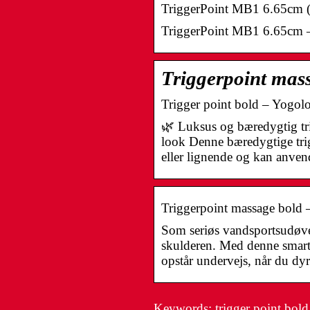
TriggerPoint MB1 6.65cm (5
TriggerPoint MB1 6.65cm – 
Triggerpoint mas
Trigger point bold – Yogol
🌿 Luksus og bæredygtig trig
look Denne bæredygtige trig
eller lignende og kan anve
Triggerpoint massage bold
Som seriøs vandsportsudøv
skulderen. Med denne smart
opstår undervejs, når du dy
Keywords: trigger point bold,