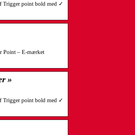
af Trigger point bold med ✓
r Point – E-mærket
er »
af Trigger point bold med ✓