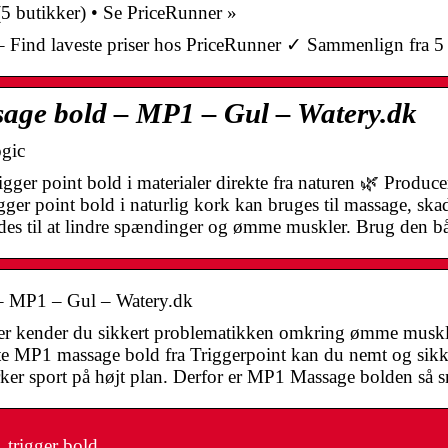
 butikker) • Se PriceRunner »
Find laveste priser hos PriceRunner ✓ Sammenlign fra 5 
sage bold – MP1 – Gul – Watery.dk
ogic
ger point bold i materialer direkte fra naturen 🌿 Producere
ger point bold i naturlig kork kan bruges til massage, skad
ndes til at lindre spændinger og ømme muskler. Brug den 
 – MP1 – Gul – Watery.dk
er kender du sikkert problematikken omkring ømme muskl
e MP1 massage bold fra Triggerpoint kan du nemt og sikke
rker sport på højt plan. Derfor er MP1 Massage bolden så 
 trigger bold