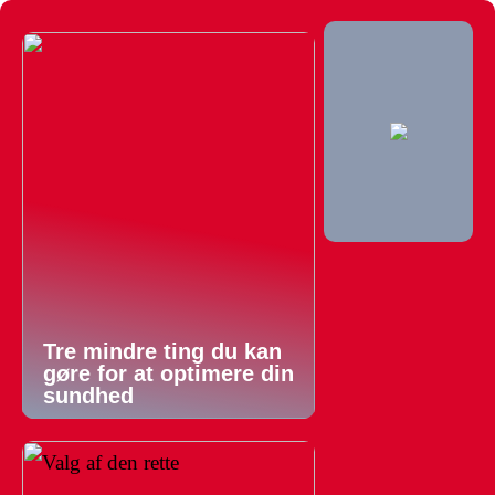
Tre mindre ting du kan
gøre for at optimere din
sundhed