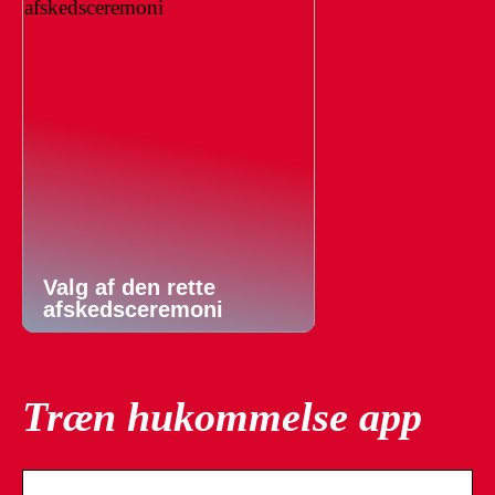
Valg af den rette
afskedsceremoni
Træn hukommelse app