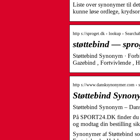
Liste over synonymer til d
kunne løse ordlege, krydsor
http s://sproget.dk › lookup › Searcha
støttebind — spro
Støttebind Synonym · Forbin
Gazebind , Fortvivlende , 
http s://www.dansksynonymer.com › s
Støttebind Synon
Støttebind Synonym – Da
På SPORT24.DK finder du man
og modtag din bestilling sik
Synonymer af Støttebind so