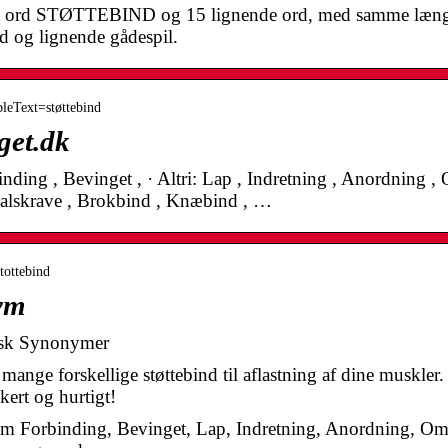
et ord STØTTEBIND og 15 lignende ord, med samme længde 
d og lignende gådespil.
bleText=støttebind
get.dk
ding , Bevinget , · Altri: Lap , Indretning , Anordning ,
Halskrave , Brokbind , Knæbind , …
tottebind
ym
nsk Synonymer
ge forskellige støttebind til aflastning af dine muskler.
kert og hurtigt!
m Forbinding, Bevinget, Lap, Indretning, Anordning, Om