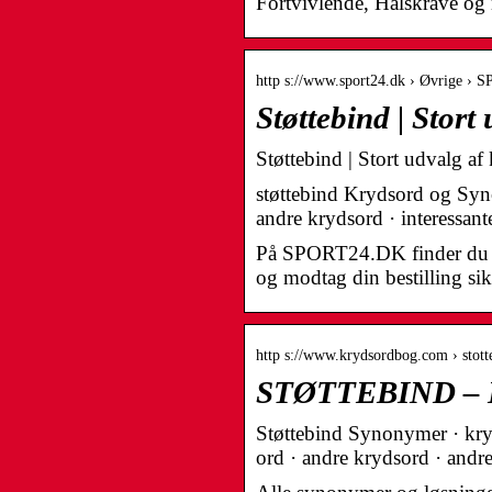
Fortvivlende, Halskrave o
http s://www.sport24.dk › Øvrige
Støttebind | Stort
Støttebind | Stort udvalg af 
støttebind Krydsord og Synon
andre krydsord · interessant
På SPORT24.DK finder du man
og modtag din bestilling sik
http s://www.krydsordbog.com › stott
STØTTEBIND – Kr
Støttebind Synonymer · kry
ord · andre krydsord · andr