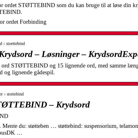
for ordet STØTTEBIND som du kan bruge til at løse din kr
ØTTEBIND.
or ordet Forbinding
d › stoettebind
ydsord – Løsninger – KrydsordExpe
et ord STØTTEBIND og 15 lignende ord, med samme længde 
d og lignende gådespil.
r › stottebind
STØTTEBIND – Krydsord
IND
nd. Mente du: støtteben … støttebind: suspensorium, telamo
orpusDK …