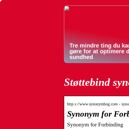
Tre mindre ting du ka
gøre for at optimere 
sundhed
Støttebind sy
http s://www.synonymbog.com › syno
Synonym for For
Synonym for Forbinding