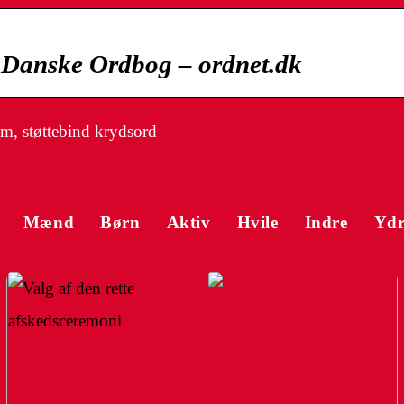
 Danske Ordbog – ordnet.dk
m, støttebind krydsord
Mænd
Børn
Aktiv
Hvile
Indre
Ydr