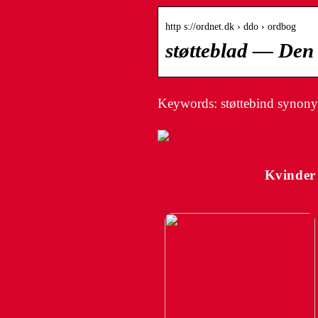
http s://ordnet.dk › ddo › ordbog
støtteblad — Den
Keywords: støttebind synony
Kvinder