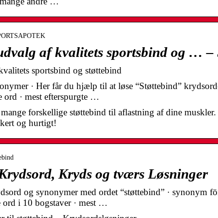
g mange andre …
 › SPORTSAPOTEK
 udvalg af kvalitets sportsbind og … –
kvalitets sportsbind og støttebind
ymer · Her får du hjælp til at løse “Støttebind” krydsorde
e ord · mest efterspurgte …
ge forskellige støttebind til aflastning af dine muskler.
kert og hurtigt!
ebind
ydsord, Kryds og tværs Løsninger
dsord og synonymer med ordet “støttebind” · synonym för 
e ord i 10 bogstaver · mest …