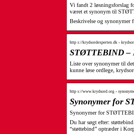
Vi fandt 2 løsningsforslag 
været et synonym til ST
Beskrivelse og synonymer f
http s://krydsordexperten.dk › krydsor
STØTTEBIND – Kr
Liste over synonymer til d
kunne løse ordlege, krydsor
http s://www.krydsord.org › synonyme
Synonymer for 
Synonymer for STØTTEB
Du har søgt efter: støttebi
“støttebind” optræder i K