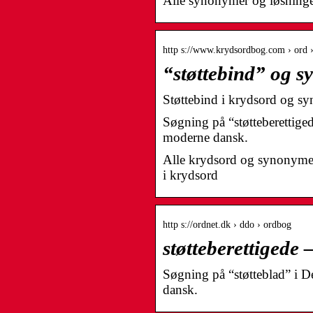
Alle synonymer og løsninger
http s://www.krydsordbog.com › ord ›
“støttebind” og s
Støttebind i krydsord og 
Søgning på “støtteberettig
moderne dansk.
Alle krydsord og synonymer 
i krydsord
http s://ordnet.dk › ddo › ordbog
støtteberettiged
Søgning på “støtteblad” i 
dansk.