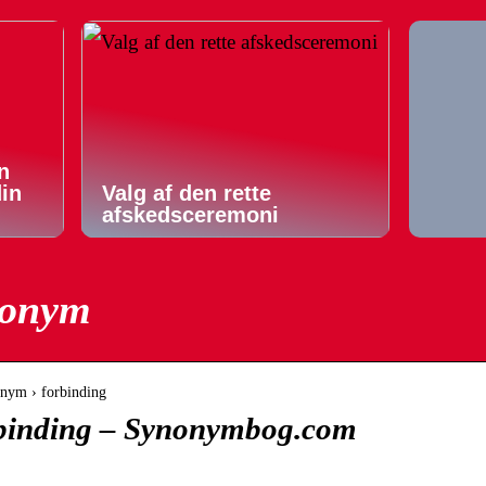
n
din
Valg af den rette
afskedsceremoni
nonym
nym › forbinding
binding – Synonymbog.com