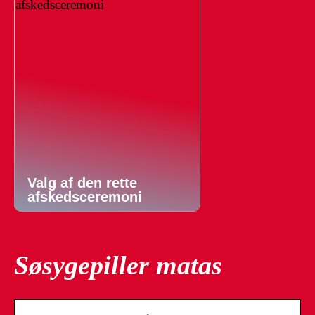
Valg af den rette
afskedsceremoni
Søsygepiller matas