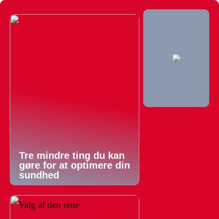
Tre mindre ting du kan
gøre for at optimere din
sundhed