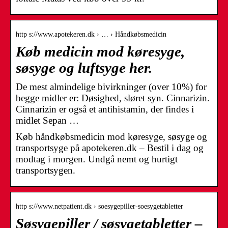
http s://www.apotekeren.dk › … › Håndkøbsmedicin
Køb medicin mod køresyge,
søsyge og luftsyge her.
De mest almindelige bivirkninger (over 10%) for
begge midler er: Døsighed, sløret syn. Cinnarizin.
Cinnarizin er også et antihistamin, der findes i
midlet Sepan …
Køb håndkøbsmedicin mod køresyge, søsyge og
transportsyge på apotekeren.dk – Bestil i dag og
modtag i morgen. Undgå nemt og hurtigt
transportsygen.
http s://www.netpatient.dk › soesygepiller-soesygetabletter
Søsygepiller / søsygetabletter –