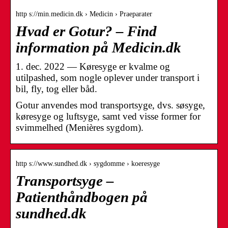
http s://min.medicin.dk › Medicin › Praeparater
Hvad er Gotur? – Find
information på Medicin.dk
1. dec. 2022 — Køresyge er kvalme og
utilpashed, som nogle oplever under transport i
bil, fly, tog eller båd.
Gotur anvendes mod transportsyge, dvs. søsyge,
køresyge og luftsyge, samt ved visse former for
svimmelhed (Menières sygdom).
http s://www.sundhed.dk › sygdomme › koeresyge
Transportsyge –
Patienthåndbogen på
sundhed.dk