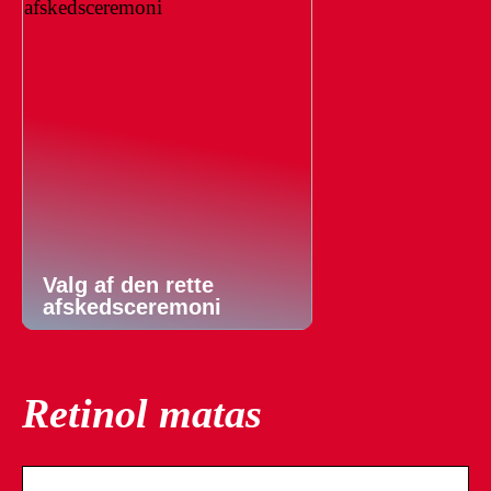
Valg af den rette
afskedsceremoni
Retinol matas