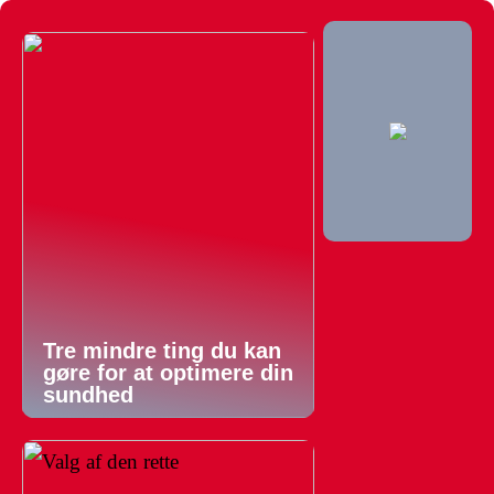
Tre mindre ting du kan
gøre for at optimere din
sundhed