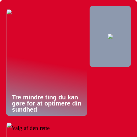
Tre mindre ting du kan
gøre for at optimere din
sundhed