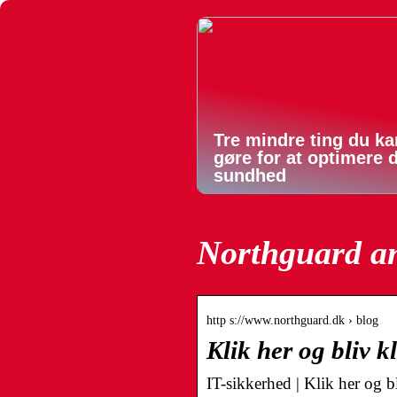
Tre mindre ting du ka
gøre for at optimere 
sundhed
Northguard a
http s://www.northguard.dk › blog
Klik her og bliv 
IT-sikkerhed | Klik her og 