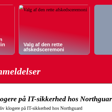
n
din
Valg af den rette
afskedsceremoni
nmeldelser
klogere på IT-sikkerhed hos Northgua
bliv klogere på IT-sikkerhed hos Northguard