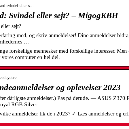
uard-svindel-eller-s…
d: Svindel eller sejt? – MigogKBH
ller sejt?
rfaring med, og skriv anmeldelser! Dine anmeldelser bidrag
omhedernes …
e forskellige mennesker med forskellige interesser. Men é
ter vores computer en hel del.
ceudbydere
deanmeldelser og oplevelser 2023
fter dårligste anmeldelser.) Pas på derude. — ASUS Z370 
Royal RGB Silver …
ilke anmeldelser fik de i 2023? ✓ Læs anmeldelser og erfa