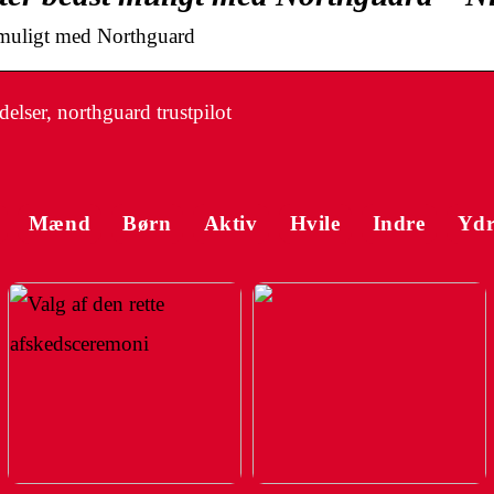
 muligt med Northguard
lser, northguard trustpilot
Mænd
Børn
Aktiv
Hvile
Indre
Ydr