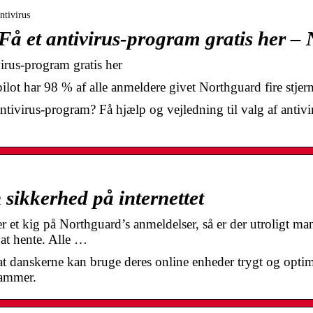
ntivirus
| Få et antivirus-program gratis her 
virus-program gratis her
lot har 98 % af alle anmeldere givet Northguard fire stjern
antivirus-program? Få hjælp og vejledning til valg af antivi
sikkerhed på internettet
r et kig på Northguard’s anmeldelser, så er der utroligt ma
 at hente. Alle …
t danskerne kan bruge deres online enheder trygt og optim
rammer.