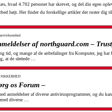
Læs, hvad 4.702 personer har skrevet, og del din egen ople
d højt. Her finder du forskellige artikler der ruster dig til
twarevirksomhed
meldelser af northguard.com – Trust
ng tid, og mange af de anbefalinger fra Komputer, jeg har b
g, at de slettede …
m › SIKKERHED
ørg os Forum –
 med anmeldelser af diverse antivirusprogrammer, og du kan 
r med diverse …