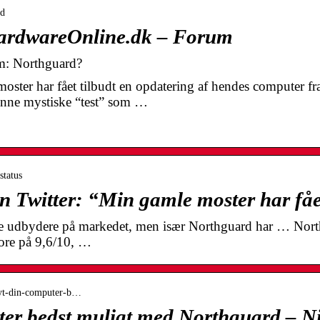
ad
ardwareOnline.dk – Forum
m: Northguard?
ster har fået tilbudt en opdatering af hendes computer fr
denne mystiske “test” som …
status
on Twitter: “Min gamle moster har fåe
ge udbydere på markedet, men især Northguard har … North
core på 9,6/10, …
skyt-din-computer-b…
ter bedst muligt med Northguard – N