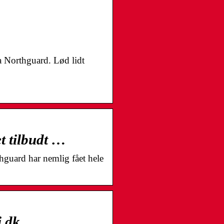
a Northguard. Lød lidt
t tilbudt …
guard har nemlig fået hele
i.dk