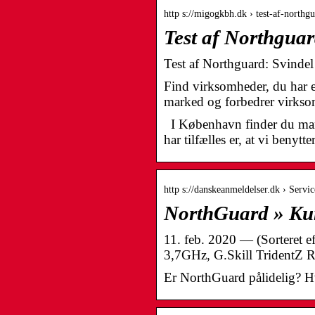
http s://migogkbh.dk › test-af-northg
Test af Northguar
Test af Northguard: Svindel e
Find virksomheder, du har e
marked og forbedrer virks
I København finder du mang
har tilfælles er, at vi benyt
http s://danskeanmeldelser.dk › Servi
NorthGuard » Kun
11. feb. 2020 — (Sorteret e
3,7GHz, G.Skill TridentZ 
Er NorthGuard pålidelig? Hv