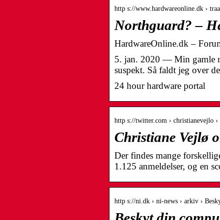
http s://www.hardwareonline.dk › tra
Northguard? – H
HardwareOnline.dk – Foru
5. jan. 2020 — Min gamle mo
suspekt. Så faldt jeg over 
24 hour hardware portal
http s://twitter.com › christianevejlo › 
Christiane Vejlø 
Der findes mange forskelli
1.125 anmeldelser, og en s
http s://ni.dk › ni-news › arkiv › Be
Beskyt din compu