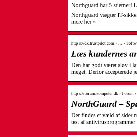
Northguard har 5 stjerner! 
Northguard vægter IT-sikkerhe
mere her »
http s://dk.trustpilot.com › … › Sof
Læs kundernes an
Den har godt været sløv i la
meget. Derfor accepterede je
http s://forum.komputer.dk › Foru
NorthGuard – Sp
Der findes et væld af sider
test af antivirusprogramme