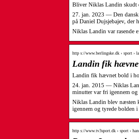
Bliver Niklas Landin skudt 
27. jan. 2023 — Den danske 
på Daniel Dujsjebajev, der 
Niklas Landin var rasende e
http s://www.berlingske.dk › sport › 
Landin fik hævnet
Landin fik hævnet bold i h
24. jan. 2015 — Niklas Land
minutter var fri igennem og
Niklas Landin blev næsten k
igennem og tyrede bolden i
http s://www.tv3sport.dk › sport › ha