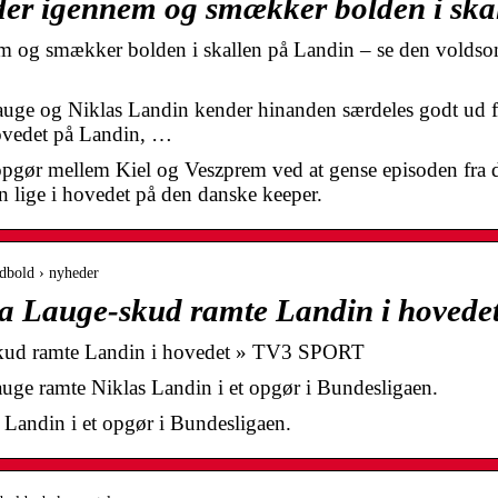
der igennem og smækker bolden i ska
em og smækker bolden i skallen på Landin – se den volds
ge og Niklas Landin kender hinanden særdeles godt ud fr
hovedet på Landin, …
pgør mellem Kiel og Veszprem ved at gense episoden fra d
 lige i hovedet på den danske keeper.
ndbold › nyheder
a Lauge-skud ramte Landin i hovede
skud ramte Landin i hovedet » TV3 SPORT
ge ramte Niklas Landin i et opgør i Bundesligaen.
Landin i et opgør i Bundesligaen.