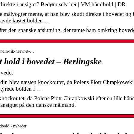
direkte i ansigtet? Bedøm selv her | VM håndbold | DR
målvogter mente, at han blev skudt direkte i hovedet og b
havde kastet bolden …
fter den spanske afslutning, der ramte ham omkring hovede
landin-fik-haevnet-…
 bold i hovedet – Berlingske
ovedet
in blev næsten knockoutet, da Polens Piotr Chrapkowski e
 tyrede bolden i …
nockoutet, da Polens Piotr Chrapkowski efter en lille hånd
 ansigtet på den danske målmand.
ndbold › nyheder