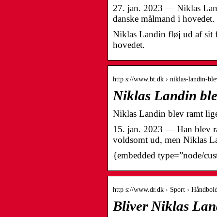
27. jan. 2023 — Niklas Landi
danske målmand i hovedet.
Niklas Landin fløj ud af si
hovedet.
http s://www.bt.dk › niklas-landin-b
Niklas Landin blev
Niklas Landin blev ramt lig
15. jan. 2023 — Han blev ram
voldsomt ud, men Niklas La
{embedded type=”node/cu
http s://www.dr.dk › Sport › Håndbo
Bliver Niklas Lan