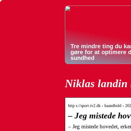
Tre mindre ting du ka
gøre for at optimere 
sundhed
Niklas landin 
http s://sport.tv2.dk › haandbold › 
– Jeg mistede hov
– Jeg mistede hovedet, erk