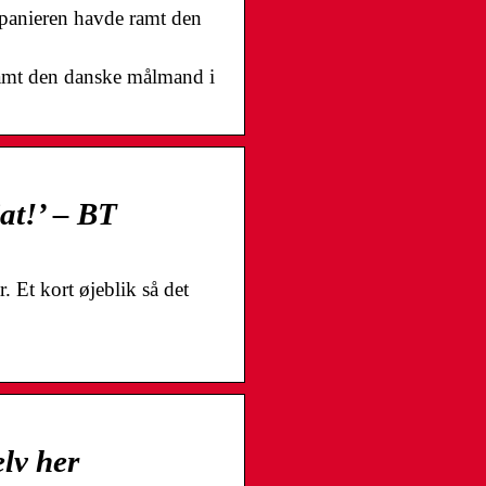
 spanieren havde ramt den
 ramt den danske målmand i
jat!’ – BT
 Et kort øjeblik så det
elv her