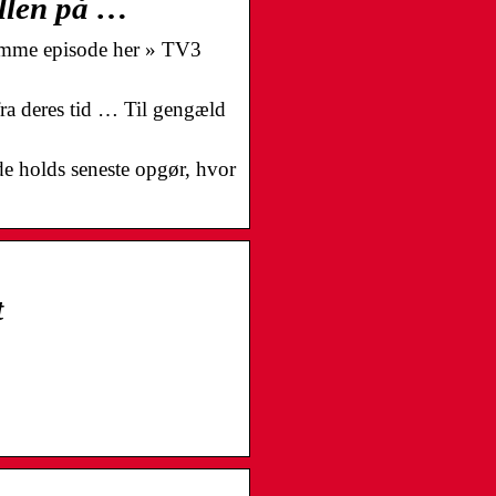
llen på …
omme episode her » TV3
a deres tid … Til gengæld
e holds seneste opgør, hvor
t