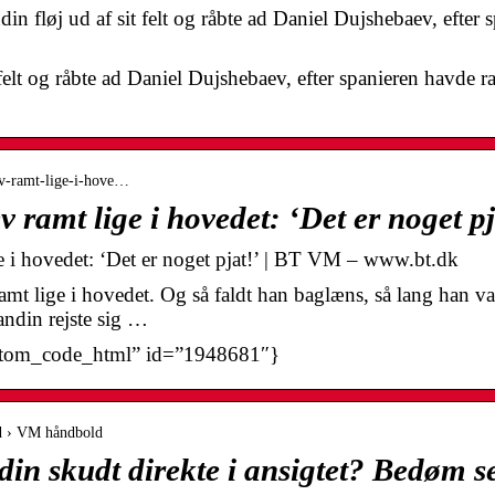
n fløj ud af sit felt og råbte ad Daniel Dujshebaev, efter
t felt og råbte ad Daniel Dujshebaev, efter spanieren havde
lev-ramt-lige-i-hove…
 ramt lige i hovedet: ‘Det er noget p
e i hovedet: ‘Det er noget pjat!’ | BT VM – www.bt.dk
t lige i hovedet. Og så faldt han baglæns, så lang han var.
ndin rejste sig …
stom_code_html” id=”1948681″}
ld › VM håndbold
din skudt direkte i ansigtet? Bedøm s