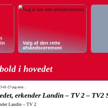
n
din
Valg af den rette
afskedsceremoni
bold i hovedet
2023-01-27-jeg-mist…
edet, erkender Landin – TV 2 – TV2 
ender Landin – TV 2