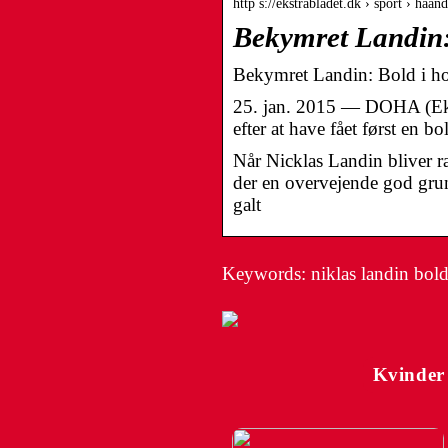
http s://ekstrabladet.dk › sport › ha
Bekymret Landin: 
Bekymret Landin: Bold i hov
25. jan. 2015 — DOHA (Ekst
efter at have fået først en 
Når Nicklas Landin bliver r
der en overvejende god grund
galt
Keywords: niklas landin bold
Kvinder