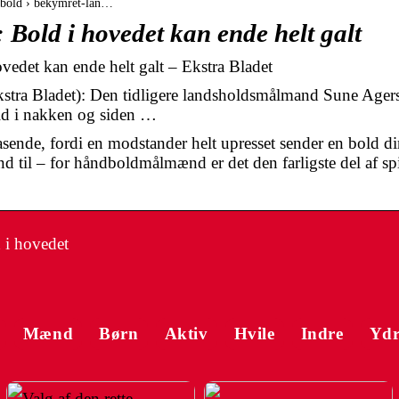
andbold › bekymret-lan…
Bold i hovedet kan ende helt galt
edet kan ende helt galt – Ekstra Bladet
ra Bladet): Den tidligere landsholdsmålmand Sune Agers
bold i nakken og siden …
asende, fordi en modstander helt upresset sender en bold di
 til – for håndboldmålmænd er det den farligste del af spill
 i hovedet
Mænd
Børn
Aktiv
Hvile
Indre
Ydr