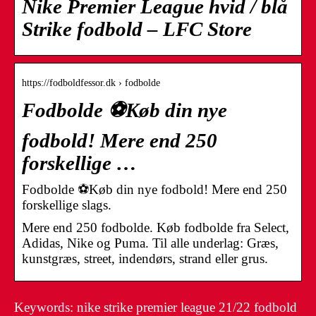
Nike Premier League hvid / blå
Strike fodbold – LFC Store
https://fodboldfessor.dk › fodbolde
Fodbolde ⚽️Køb din nye
fodbold! Mere end 250
forskellige …
Fodbolde ⚽️Køb din nye fodbold! Mere end 250
forskellige slags.
Mere end 250 fodbolde. Køb fodbolde fra Select,
Adidas, Nike og Puma. Til alle underlag: Græs,
kunstgræs, street, indendørs, strand eller grus.
Keywords: nike strike premier league 21/22 fodbold