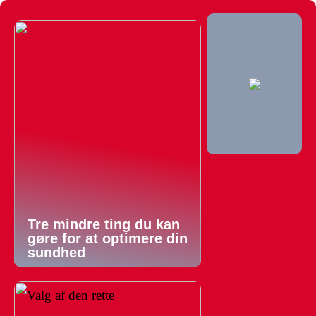
Tre mindre ting du kan
gøre for at optimere din
sundhed