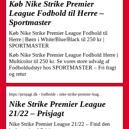
Køb Nike Strike Premier
League Fodbold til Herre –
Sportmaster
Køb Nike Strike Premier League Fodbold til
Herre | Børn i White/Blue/Black til 250 kr |
SPORTMASTER
Køb Nike Strike Premier League Fodbold Herre i
Multicolor til 250 kr. Se vores store udvalg af
Fodboldudstyr hos SPORTMASTER – Fri fragt
og retur
https://prisjagt.dk › fodbolde › nike-strike-premier-leag…
Nike Strike Premier League
21/22 – Prisjagt
Nike Strike Premier League 21/22 – Find den