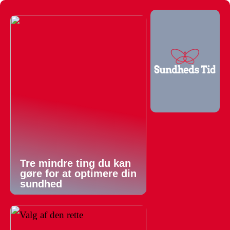
Tre mindre ting du kan
gøre for at optimere din
sundhed