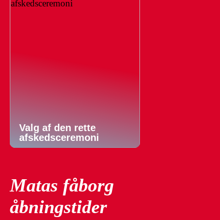
Valg af den rette
afskedsceremoni
Matas fåborg
åbningstider