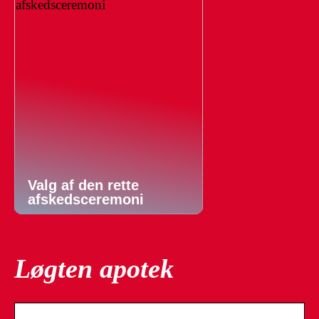
Valg af den rette
afskedsceremoni
Løgten apotek