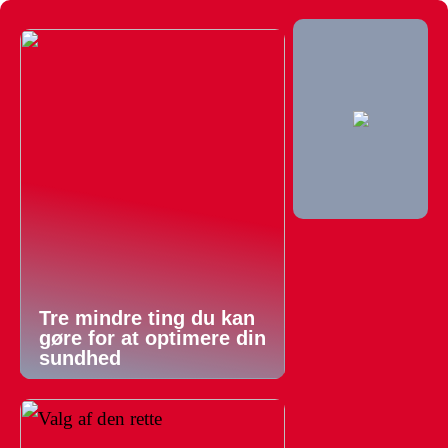
Tre mindre ting du kan
gøre for at optimere din
sundhed