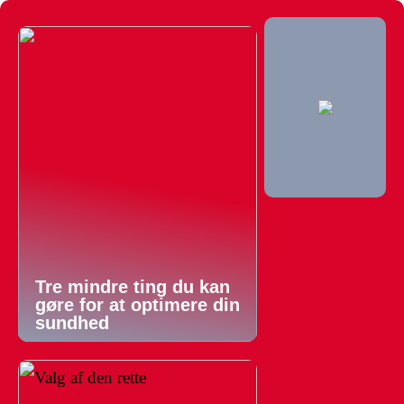
Tre mindre ting du kan
gøre for at optimere din
sundhed