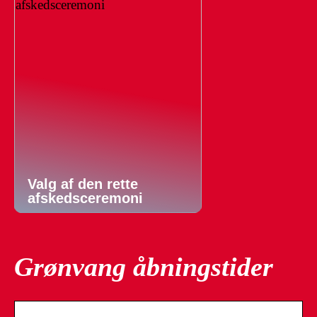
Valg af den rette
afskedsceremoni
Grønvang åbningstider