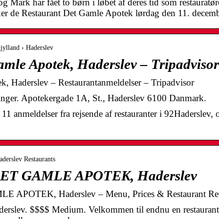
g Mark har fået to børn i løbet af deres tid som restauratøre
kker de Restaurant Det Gamle Apotek lørdag den 11. decemb
jylland › Haderslev
amle Apotek, Haderslev – Tripadvisor
k, Haderslev – Restaurantanmeldelser – Tripadvisor
inger. Apotekergade 1A, St., Haderslev 6100 Danmark.
 11 anmeldelser fra rejsende af restauranter i 92Haderslev, 
aderslev Restaurants
T GAMLE APOTEK, Haderslev
OTEK, Haderslev – Menu, Prices & Restaurant Revi
rslev. $$$$ Medium. Velkommen til endnu en restaurant 