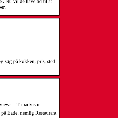
r. Nu vil de have tid til at
er.
og søg på køkken, pris, sted
ews – Tripadvisor
på Eatie, nemlig Restaurant