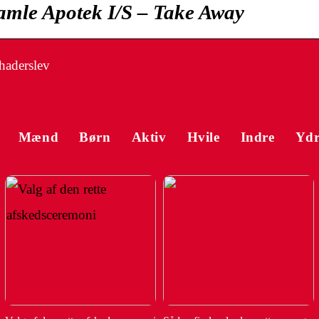
amle Apotek I/S – Take Away
haderslev
Mænd
Børn
Aktiv
Hvile
Indre
Ydr