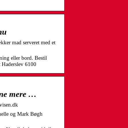
nu
kker mad serveret med et
ing eller bord. Bestil
t Haderslev 6100
ene mere …
visen.dk
chelle og Mark Bøgh