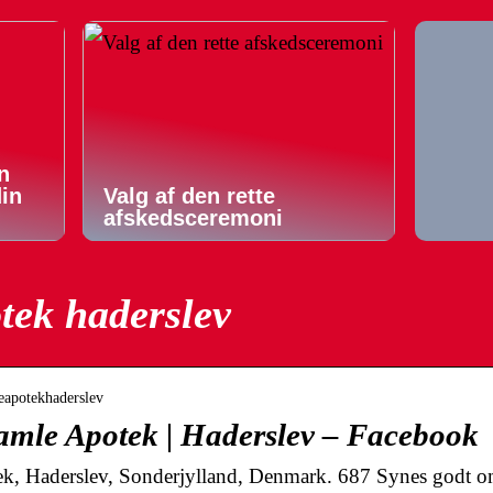
n
din
Valg af den rette
afskedsceremoni
tek haderslev
eapotekhaderslev
amle Apotek | Haderslev – Facebook
k, Haderslev, Sonderjylland, Denmark. 687 Synes godt om 