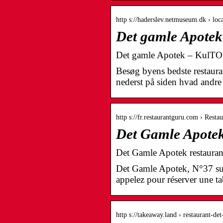
http s://haderslev.netmuseum.dk › lo
Det gamle Apote
Det gamle Apotek – KulTO
Besøg byens bedste restauran
nederst på siden hvad and
http s://fr.restaurantguru.com › Res
Det Gamle Apotek
Det Gamle Apotek restauran
Det Gamle Apotek, N°37 sur H
appelez pour réserver une 
http s://takeaway.land › restaurant-de