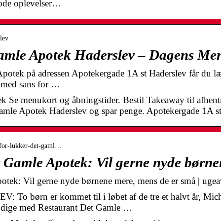
 gode oplevelser…
lev
Gamle Apotek Haderslev – Dagens Me
potek på adressen Apotekergade 1A st Haderslev får du læ
t med sans for …
 Se menukort og åbningstider. Bestil Takeaway til afhentn
 Gamle Apotek Haderslev og spar penge. Apotekergade 1A s
erfor-lukker-det-gaml…
t Gamle Apotek: Vil gerne nyde børn
otek: Vil gerne nyde børnene mere, mens de er små | ugea
To børn er kommet til i løbet af de tre et halvt år, Mi
ændige med Restaurant Det Gamle …