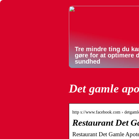
Tre mindre ting du ka
gøre for at optimere 
sundhed
Det gamle apo
http s://www.facebook.com › detgaml
Restaurant Det G
Restaurant Det Gamle Apote