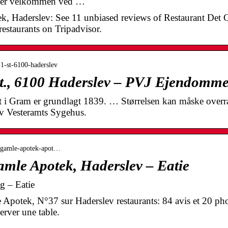
der velkommen ved …
k, Haderslev: See 11 unbiased reviews of Restaurant Det 
restaurants on Tripadvisor.
-1-st-6100-haderslev
st., 6100 Haderslev – PVJ Ejendomm
 i Gram er grundlagt 1839. … Størrelsen kan måske overr
v Vesteramts Sygehus.
et-gamle-apotek-apot…
amle Apotek, Haderslev – Eatie
g – Eatie
potek, N°37 sur Haderslev restaurants: 84 avis et 20 phot
erver une table.