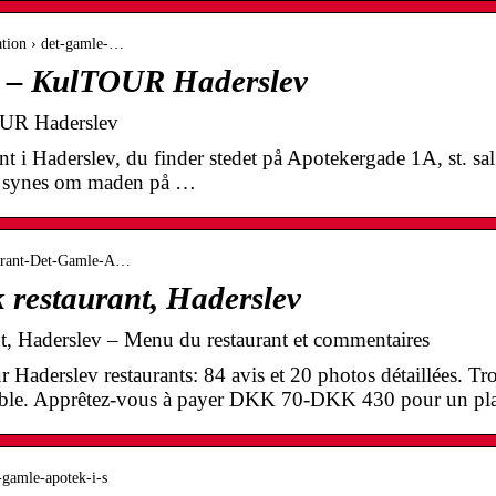
cation › det-gamle-…
k – KulTOUR Haderslev
UR Haderslev
t i Haderslev, du finder stedet på Apotekergade 1A, st. sa
re synes om maden på …
taurant-Det-Gamle-A…
 restaurant, Haderslev
t, Haderslev – Menu du restaurant et commentaires
aderslev restaurants: 84 avis et 20 photos détaillées. Tro
table. Apprêtez-vous à payer DKK 70-DKK 430 pour un pla
t-gamle-apotek-i-s