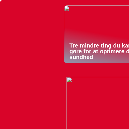
Tre mindre ting du ka
gøre for at optimere 
sundhed