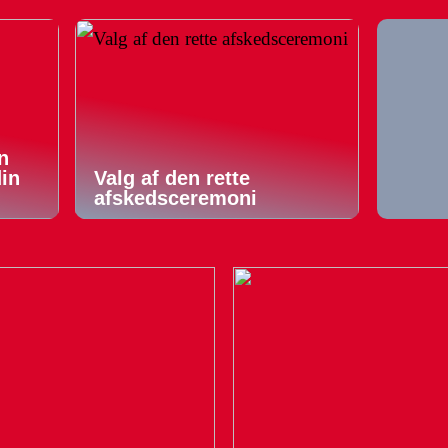
n
din
Valg af den rette
afskedsceremoni