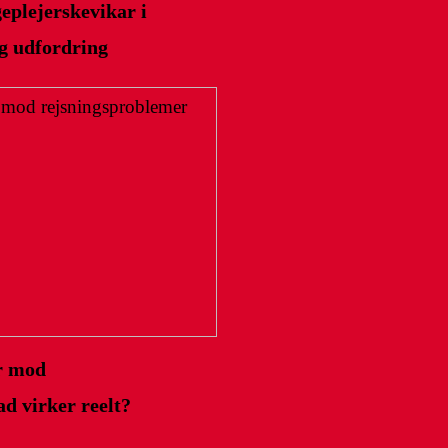
eplejerskevikar i
ig udfordring
r mod
d virker reelt?