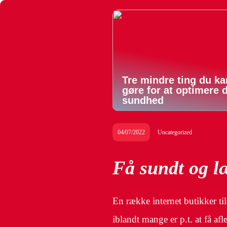
Tre mindre ting du ka
gøre for at optimere 
sundhed
04/07/2022
Uncategorized
Få sundt og l
En række internet butikker ti
iblandt mange er p.t. at få a