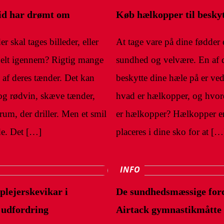
tid har drømt om
Køb hælkopper til beskyt
 skal tages billeder, eller
At tage vare på dine fødder 
helt igennem? Rigtig mange
sundhed og velvære. En af d
 af deres tænder. Det kan
beskytte dine hæle på er ve
 og rødvin, skæve tænder,
hvad er hælkopper, og hvor
rum, der driller. Men et smil
er hælkopper? Hælkopper er 
e. Det […]
placeres i dine sko for at […
INFO
plejerskevikar i
De sundhedsmæssige ford
g udfordring
Airtack gymnastikmåtte