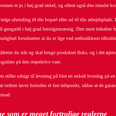
formen er jo i høj grad enkel, og oftest også den mindst ko
ge afsending til din bopæl eller ud til din arbejdsplads. 
til gengæld i høj grad hensigtsmæssig. Den mest letkøbte f
lighed forudsætter at du er lige ved netbutikkens tilholds
såfremt du står og skal bruge produktet fluks, og i det øjeme
ingsdato på den respektive vare.
 stiller udsigt til levering på blot en enkelt hverdag på e
t ordren laves forinden et fast tidspunkt, sådan at de garan
jemad.
ge som er meget fortrolige reglerne