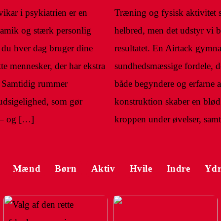
ikar i psykiatrien er en
Træning og fysisk aktivitet s
amik og stærk personlig
helbred, men det udstyr vi 
r du hver dag bruger dine
resultatet. En Airtack gymn
tte mennesker, der har ekstra
sundhedsmæssige fordele, der
t. Samtidig rummer
både begyndere og erfarne at
rudsigelighed, som gør
konstruktion skaber en blød 
 – og […]
kroppen under øvelser, sam
Mænd
Børn
Aktiv
Hvile
Indre
Ydr