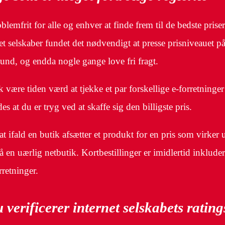
lemfrit for alle og enhver at finde frem til de bedste priser
net selskaber fundet det nødvendigt at presse prisniveauet på 
bund, og endda nogle gange love fri fragt.
ære tiden værd at tjekke et par forskellige e-forretninger 
s at du er tryg ved at skaffe sig den billigste pris.
t ifald en butik afsætter et produkt for en pris som virker
på en uærlig netbutik. Kortbestillinger er imidlertid inklude
rretninger.
 verificerer internet selskabets rating